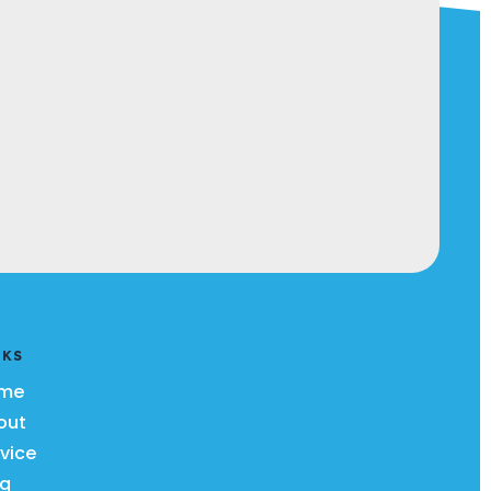
NKS
me
out
vice
og