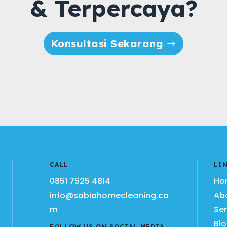
& Terpercaya?
Konsultasi Sekarang
CALL
LI
0851 7525 4814
Ho
info@sabiahomecleaning.co
Ab
m
Ser
Bl
FOLLOW US ON SOCIAL MEDIA