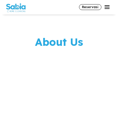
Reservasi
About Us
Sabia Home Cleaning
Selamat datang di Sabia Home Cleaning, mitra
terpercaya Anda dalam menjaga kebersihan
dan kenyamanan rumah, kantor, dan berbagai
fasilitas lainnya.
Sebagai bagian dari
PT. Sabia Laundry Corp
,
kami memiliki tenaga ahli dibidang kebersihan