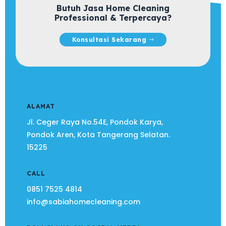
Butuh Jasa Home Cleaning
Professional & Terpercaya?
Konsultasi Sekarang
ALAMAT
Jl. Ceger Raya No.54E, Pondok Karya,
Pondok Aren, Kota Tangerang Selatan.
15225
CALL
0851 7525 4814
info@sabiahomecleaning.com