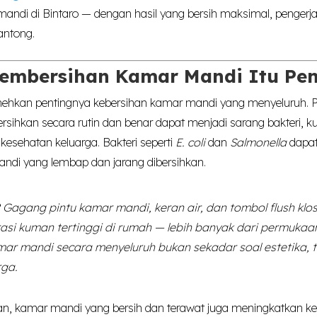
ndi di Bintaro — dengan hasil yang bersih maksimal, pengerja
antong.
embersihan Kamar Mandi Itu Pen
hkan pentingnya kebersihan kamar mandi yang menyeluruh. 
ersihkan secara rutin dan benar dapat menjadi sarang bakteri, 
kesehatan keluarga. Bakteri seperti
E. coli
dan
Salmonella
dapat
di yang lembap dan jarang dibersihkan.
Gagang pintu kamar mandi, keran air, dan tombol flush klose
si kuman tertinggi di rumah — lebih banyak dari permukaan
r mandi secara menyeluruh bukan sekadar soal estetika, ta
rga.
tan, kamar mandi yang bersih dan terawat juga meningkatkan k