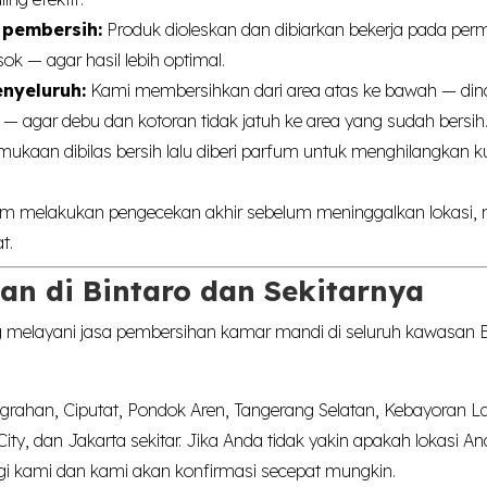
 pembersih:
Produk dioleskan dan dibiarkan bekerja pada pe
k — agar hasil lebih optimal.
nyeluruh:
Kami membersihkan dari area atas ke bawah — dind
ai — agar debu dan kotoran tidak jatuh ke area yang sudah bersih
kaan dibilas bersih lalu diberi parfum untuk menghilangkan 
m melakukan pengecekan akhir sebelum meninggalkan lokasi, 
t.
an di Bintaro dan Sekitarnya
 melayani jasa pembersihan kamar mandi di seluruh kawasan B
grahan, Ciputat, Pondok Aren, Tangerang Selatan, Kebayoran L
ity, dan Jakarta sekitar. Jika Anda tidak yakin apakah lokasi A
gi kami dan kami akan konfirmasi secepat mungkin.