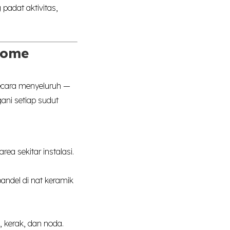
padat aktivitas,
Home
ecara menyeluruh —
ani setiap sudut
a sekitar instalasi.
ndel di nat keramik
 kerak, dan noda.