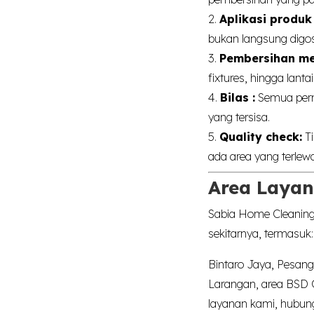
2.
Aplikasi produk
bukan langsung digoso
3.
Pembersihan me
fixtures, hingga lant
4.
Bilas :
Semua permu
yang tersisa.
5.
Quality check:
Ti
ada area yang terlewa
Area Layan
Sabia Home Cleaning
sekitarnya, termasuk:
Bintaro Jaya, Pesang
Larangan, area BSD C
layanan kami, hubun