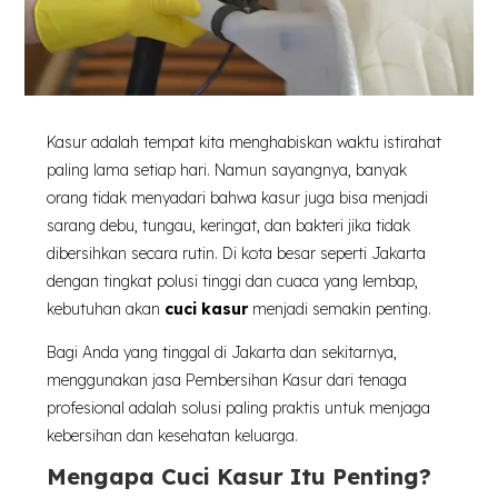
Kasur adalah tempat kita menghabiskan waktu istirahat
paling lama setiap hari. Namun sayangnya, banyak
orang tidak menyadari bahwa kasur juga bisa menjadi
sarang debu, tungau, keringat, dan bakteri jika tidak
dibersihkan secara rutin. Di kota besar seperti Jakarta
dengan tingkat polusi tinggi dan cuaca yang lembap,
kebutuhan akan
cuci kasur
menjadi semakin penting.
Bagi Anda yang tinggal di Jakarta dan sekitarnya,
menggunakan jasa Pembersihan Kasur dari tenaga
profesional adalah solusi paling praktis untuk menjaga
kebersihan dan kesehatan keluarga.
Mengapa Cuci Kasur Itu Penting?