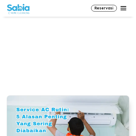
Reservasi
#serviceacbsd