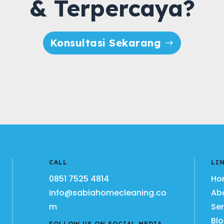
& Terpercaya?
Konsultasi Sekarang
CALL
LI
0851 7525 4814
Ho
info@sabiahomecleaning.co
Ab
m
Ser
Bl
FOLLOW US ON SOCIAL MEDIA