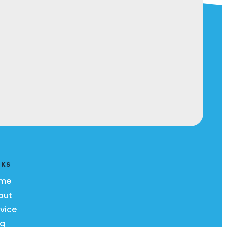
NKS
me
out
vice
og