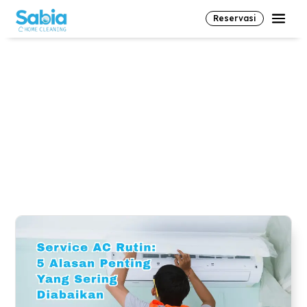
Reservasi
#deepcleaning