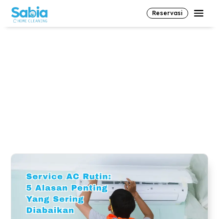
Reservasi
#serviceacciledug