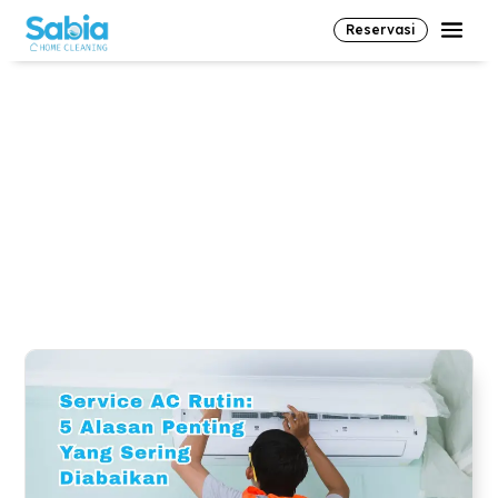
Reservasi
cucisofabsd