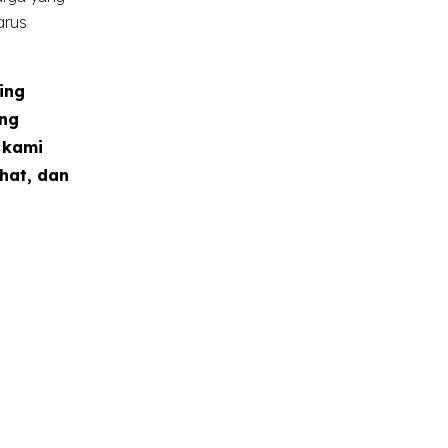
arus
ing
ang
 kami
hat, dan