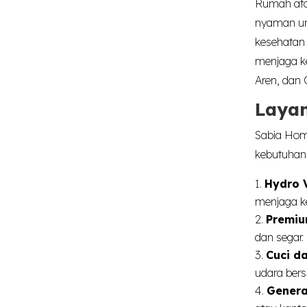
Rumah atau
nyaman unt
kesehatan 
menjaga ke
Aren, dan 
Laya
Sabia Hom
kebutuhan 
Hydro 
menjaga k
Premi
dan segar.
Cuci d
udara bers
Genera