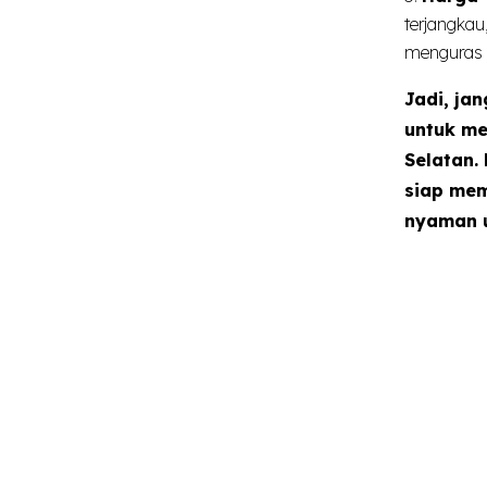
terjangka
menguras 
Jadi, ja
untuk me
Selatan.
siap mem
nyaman u