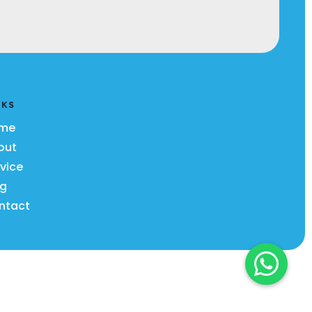
NKS
me
out
vice
og
ntact
