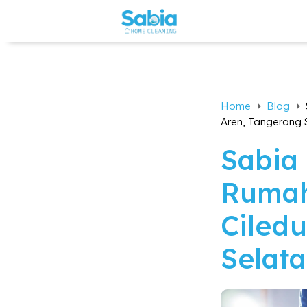
Home
Blog
E
E
Aren, Tangerang 
Sabia
Rumah
Ciled
Selata