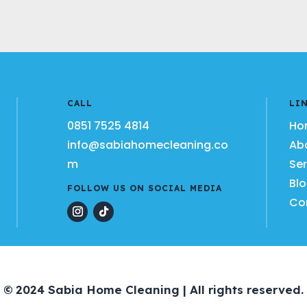
CALL
LI
0851 7525 4814
Ho
info@sabiahomecleaning.co
Ab
m
Ser
Bl
FOLLOW US ON SOCIAL MEDIA
Co
© 2024 Sabia Home Cleaning | All rights reserved.