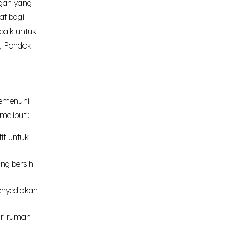
ngan yang
at bagi
baik untuk
o, Pondok
memenuhi
eliputi:
if untuk
ng bersih
enyediakan
ari rumah