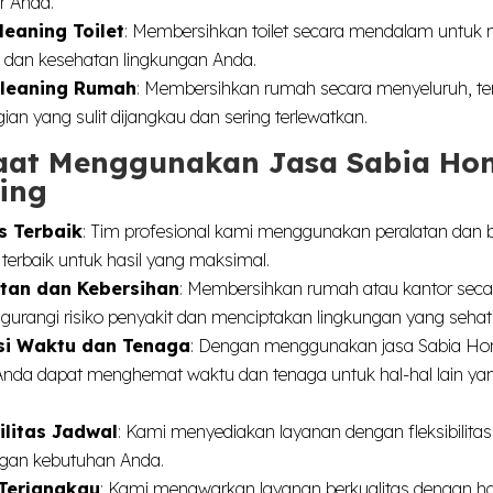
r Anda.
leaning Toilet
: Membersihkan toilet secara mendalam untuk
 dan kesehatan lingkungan Anda.
leaning Rumah
: Membersihkan rumah secara menyeluruh, t
ian yang sulit dijangkau dan sering terlewatkan.
aat Menggunakan Jasa Sabia Ho
ing
s Terbaik
: Tim profesional kami menggunakan peralatan dan
terbaik untuk hasil yang maksimal.
tan dan Kebersihan
: Membersihkan rumah atau kantor secar
urangi risiko penyakit dan menciptakan lingkungan yang sehat
nsi Waktu dan Tenaga
: Dengan menggunakan jasa Sabia H
Anda dapat menghemat waktu dan tenaga untuk hal-hal lain yan
ilitas Jadwal
: Kami menyediakan layanan dengan fleksibilitas
ngan kebutuhan Anda.
Terjangkau
: Kami menawarkan layanan berkualitas dengan h