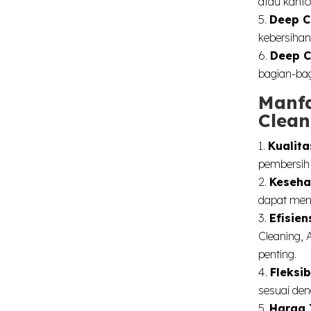
atau kanto
Deep C
kebersihan
Deep C
bagian-bag
Manf
Clean
Kualita
pembersih 
Keseha
dapat meng
Efisie
Cleaning, 
penting.
Fleksib
sesuai de
Harga 