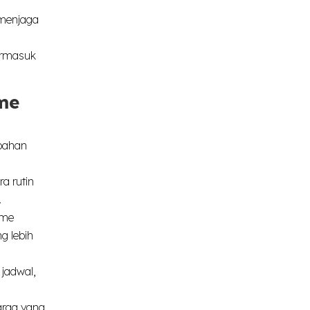
 menjaga
ermasuk
me
 bahan
a rutin
.
ome
g lebih
 jadwal,
arga yang