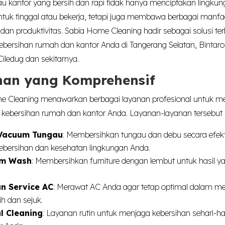
 kantor yang bersih dan rapi tidak hanya menciptakan lingku
uk tinggal atau bekerja, tetapi juga membawa berbagai manfa
dan produktivitas. Sabia Home Cleaning hadir sebagai solusi ter
bersihan rumah dan kantor Anda di Tangerang Selatan, Bintar
Ciledug dan sekitarnya.
nan yang Komprehensif
e Cleaning menawarkan berbagai layanan profesional untuk 
kebersihan rumah dan kantor Anda. Layanan-layanan tersebut m
Vacuum Tungau
: Membersihkan tungau dan debu secara efekt
ebersihan dan kesehatan lingkungan Anda.
um Wash
: Membersihkan furniture dengan lembut untuk hasil ya
an Service AC
: Merawat AC Anda agar tetap optimal dalam m
ih dan sejuk.
l Cleaning
: Layanan rutin untuk menjaga kebersihan sehari-h