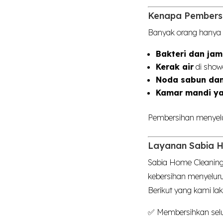
Kenapa Pembersi
Banyak orang hanya
Bakteri dan jam
Kerak air
di show
Noda sabun dan
Kamar mandi ya
Pembersihan menyelu
Layanan Sabia Ho
Sabia Home Cleanin
kebersihan menyeluru
Berikut yang kami lak
✅ Membersihkan selur