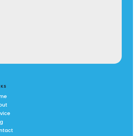
NKS
me
out
vice
og
ntact