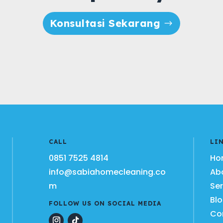
Konsultasi Sekarang
CALL
LI
0851 7525 4814
Ho
info@sabiahomecleaning.co
Ab
m
Ser
Bl
FOLLOW US ON SOCIAL MEDIA
Co