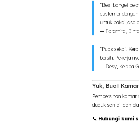
“Best banget pel
customer dengan 
untuk pakai jasa d
— Paramita, Bint
“Puas sekali. Ker
bersih. Pekerja n
— Desy, Kelapa 
Yuk, Buat Kamar
Pembersihan kamar m
duduk santai, dan bi
📞
Hubungi kami 