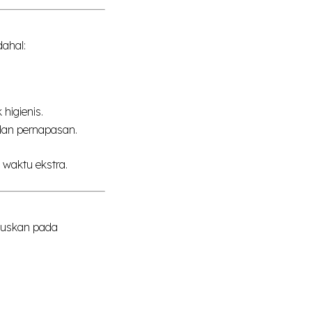
ahal:
higienis.
 dan pernapasan.
waktu ekstra.
kuskan pada