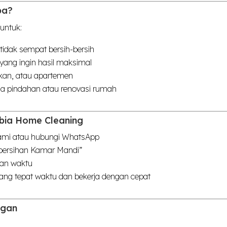
pa?
untuk:
 tidak sempat bersih-bersih
yang ingin hasil maksimal
akan, atau apartemen
ja pindahan atau renovasi rumah
bia Home Cleaning
kami atau hubungi WhatsApp
mbersihan Kamar Mandi”
dan waktu
ang tepat waktu dan bekerja dengan cepat
ggan