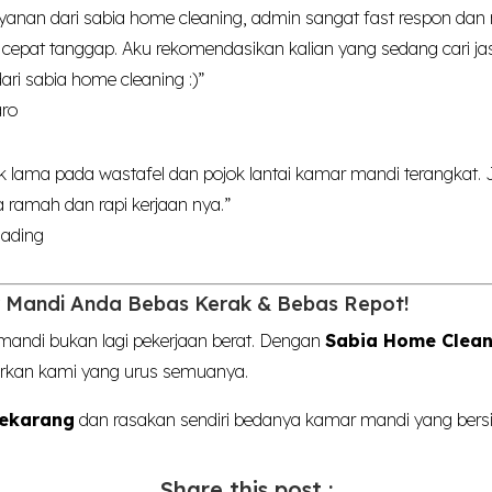
ayanan dari sabia home cleaning, admin sangat fast respon da
cepat tanggap. Aku rekomendasikan kalian yang sedang cari ja
ari sabia home cleaning :)”
aro
ak lama pada wastafel dan pojok lantai kamar mandi terangkat
ya ramah dan rapi kerjaan nya.”
Gading
 Mandi Anda Bebas Kerak & Bebas Repot!
andi bukan lagi pekerjaan berat. Dengan
Sabia Home Clean
arkan kami yang urus semuanya.
sekarang
dan rasakan sendiri bedanya kamar mandi yang bersih
Share this post :