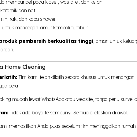
a membandel pada kloset, wastafel, dan keran
 keramik dan nat
in, rak, dan kaca shower
a untuk mencegah jamur kembali tumbuh
produk pembersih berkualitas tinggi
, aman untuk keluar
haraan.
a Home Cleaning
rlatih:
Tim kami telah dilatih secara khusus untuk menangan
gga berat.
king mudah lewat WhatsApp atau website, tanpa perlu survei at
an:
Tidak ada biaya tersembunyi. Semua dijelaskan di awal.
ami memastikan Anda puas sebelum tim meninggalkan rumah 