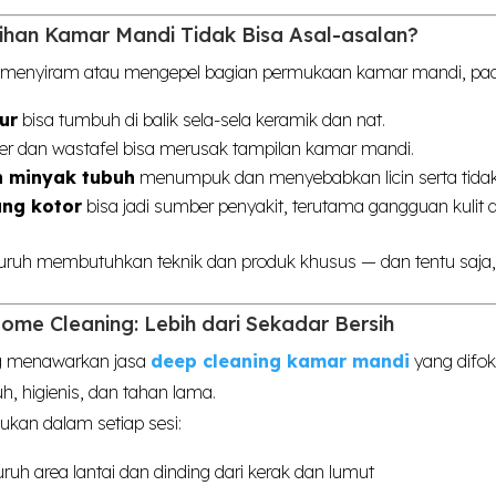
han Kamar Mandi Tidak Bisa Asal-asalan?
 menyiram atau mengepel bagian permukaan kamar mandi, pad
ur
bisa tumbuh di balik sela-sela keramik dan nat.
er dan wastafel bisa merusak tampilan kamar mandi.
 minyak tubuh
menumpuk dan menyebabkan licin serta tidak 
ng kotor
bisa jadi sumber penyakit, terutama gangguan kulit
ruh membutuhkan teknik dan produk khusus — dan tentu saja, 
me Cleaning: Lebih dari Sekadar Bersih
g menawarkan jasa
deep cleaning kamar mandi
yang difo
h, higienis, dan tahan lama.
ukan dalam setiap sesi:
uh area lantai dan dinding dari kerak dan lumut