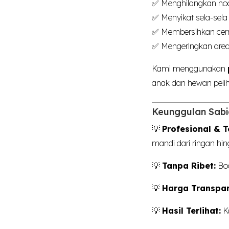
✅ Menghilangkan nod
✅ Menyikat sela-sela
✅ Membersihkan cerm
✅ Mengeringkan are
Kami menggunakan
anak dan hewan peli
Keunggulan Sabi
💡
Profesional & Te
mandi dari ringan hin
💡
Tanpa Ribet:
Boo
💡
Harga Transpar
💡
Hasil Terlihat:
K