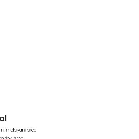
al
ami melayani area
ondok Aren,