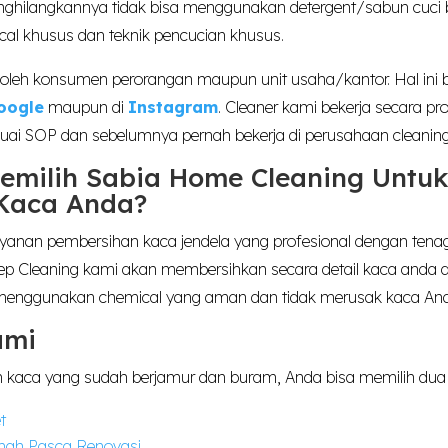
nghilangkannya tidak bisa menggunakan detergent/sabun cuci 
l khusus dan teknik pencucian khusus.
oleh konsumen perorangan maupun unit usaha/kantor. Hal ini bis
oogle
maupun di
Instagram
. Cleaner kami bekerja secara pr
uai SOP dan sebelumnya pernah bekerja di perusahaan cleaning
milih Sabia Home Cleaning Untuk
Kaca Anda?
anan pembersihan kaca jendela yang profesional dengan tenaga
p Cleaning kami akan membersihkan secara detail kaca anda d
menggunakan chemical yang aman dan tidak merusak kaca An
ami
kaca yang sudah berjamur dan buram, Anda bisa memilih dua 
t
mah Pasca Renovasi