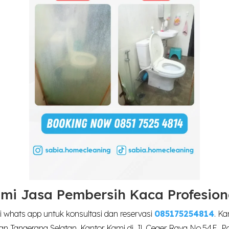
mi Jasa Pembersih Kaca Profesion
 whats app untuk konsultasi dan reservasi
085175254814
. K
an Tangerang Selatan. Kantor Kami di Jl. Ceger Raya No.54E, P