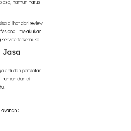
biasa, namun harus
a dilihat dari review
ofesional, melakukan
 service terkemuka.
 Jasa
 ahli dan peralatan
i rumah dan di
da.
layanan :