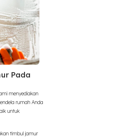
mur Pada
Kami menyediakan
 jendela rumah Anda
aik untuk
akan timbul jamur