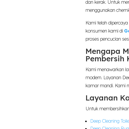
dan kerak. Untuk me
menggunakan chemica
Kami telah dipercaya 
konsumen kami di
G
proses pencucian ses
Mengapa Me
Pembersih 
Kami menawarkan lay
modern. Layanan Dee
kamar mandi. Kami 
Layanan K
Untuk membersihkan 
Deep Cleaning Toile
Deep Cleaning Ru