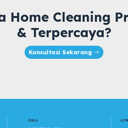
a Home Cleaning Pr
& Terpercaya?
Konsultasi Sekarang
CALL
LI