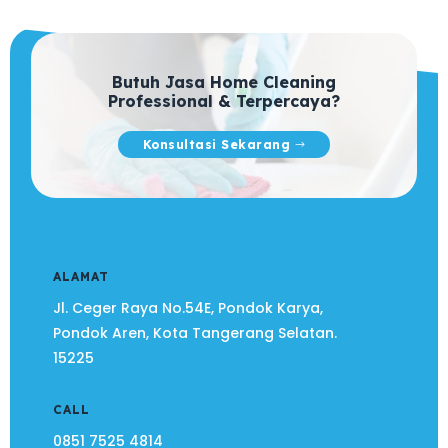
Butuh Jasa Home Cleaning
Professional & Terpercaya?
Konsultasi Sekarang
ALAMAT
Jl. Ceger Raya No.54E, Pondok Karya,
Pondok Aren, Kota Tangerang Selatan.
15225
CALL
0851 7525 4814