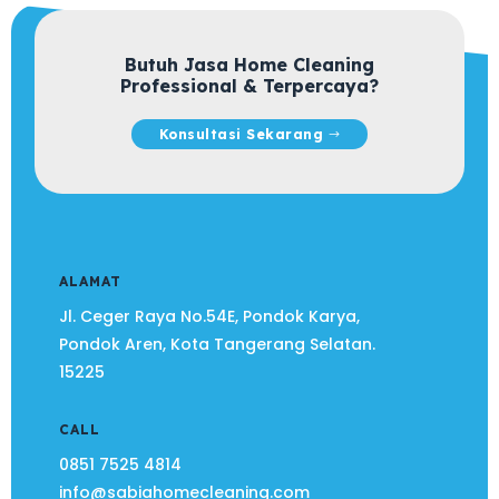
Butuh Jasa Home Cleaning
Professional & Terpercaya?
Konsultasi Sekarang
ALAMAT
Jl. Ceger Raya No.54E, Pondok Karya,
Pondok Aren, Kota Tangerang Selatan.
15225
CALL
0851 7525 4814
info@sabiahomecleaning.com