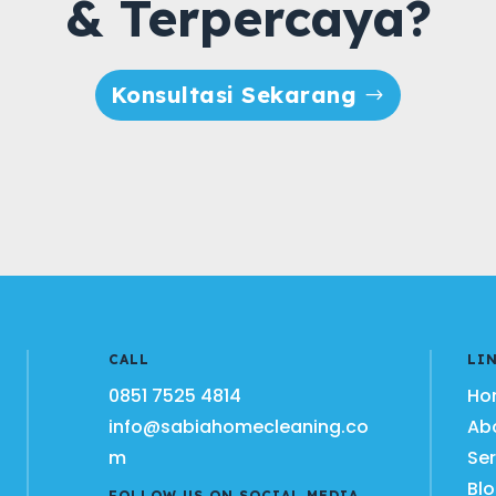
& Terpercaya?
Konsultasi Sekarang
CALL
LI
0851 7525 4814
Ho
info@sabiahomecleaning.co
Ab
m
Ser
Bl
FOLLOW US ON SOCIAL MEDIA