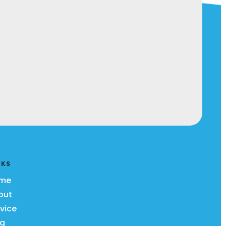
NKS
me
out
vice
og