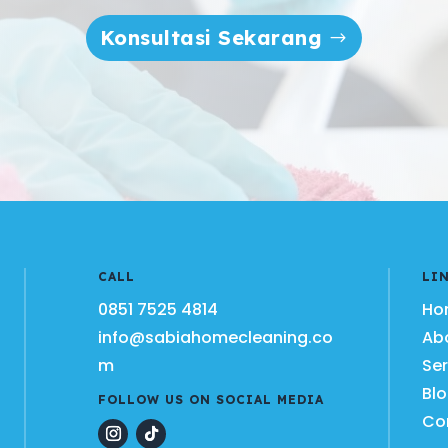
Konsultasi Sekarang
CALL
LI
0851 7525 4814
Ho
info@sabiahomecleaning.co
Ab
m
Ser
Bl
FOLLOW US ON SOCIAL MEDIA
Co