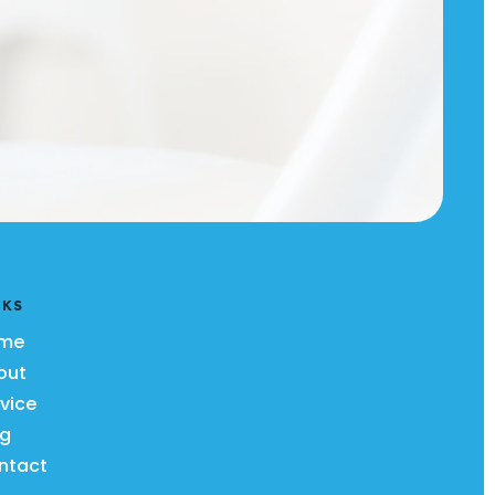
NKS
me
out
vice
og
ntact