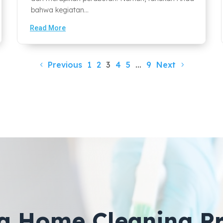
bahwa kegiatan...
Read More
Previous
1
2
3
4
5
…
9
Next
a Home Cleaning Pr