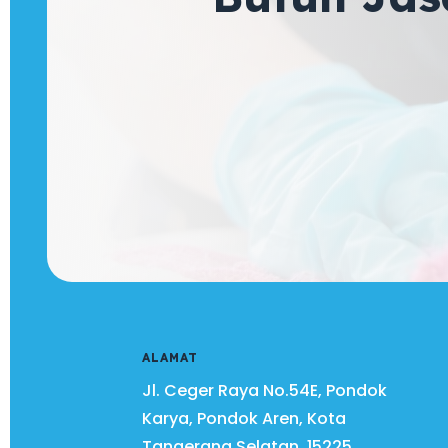
ALAMAT
Jl. Ceger Raya No.54E, Pondok
Karya, Pondok Aren, Kota
Tangerang Selatan.
15225