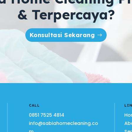
& Terpercaya?
Konsultasi Sekarang
CALL
LI
0851 7525 4814
Ho
info@sabiahomecleaning.co
Ab
m
Ser