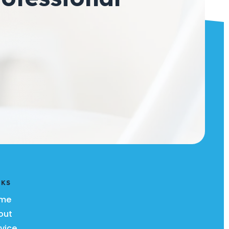
NKS
me
out
vice